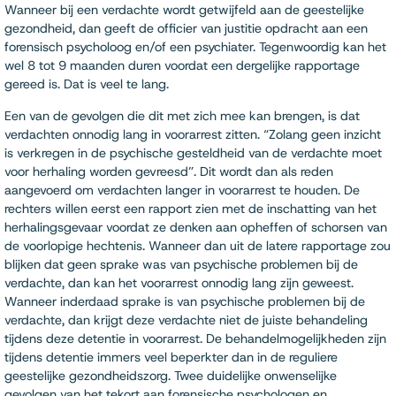
Wanneer bij een verdachte wordt getwijfeld aan de geestelijke
gezondheid, dan geeft de officier van justitie opdracht aan een
forensisch psycholoog en/of een psychiater. Tegenwoordig kan het
wel 8 tot 9 maanden duren voordat een dergelijke rapportage
gereed is. Dat is veel te lang.
Een van de gevolgen die dit met zich mee kan brengen, is dat
verdachten onnodig lang in voorarrest zitten. “Zolang geen inzicht
is verkregen in de psychische gesteldheid van de verdachte moet
voor herhaling worden gevreesd”. Dit wordt dan als reden
aangevoerd om verdachten langer in voorarrest te houden. De
rechters willen eerst een rapport zien met de inschatting van het
herhalingsgevaar voordat ze denken aan opheffen of schorsen van
de voorlopige hechtenis. Wanneer dan uit de latere rapportage zou
blijken dat geen sprake was van psychische problemen bij de
verdachte, dan kan het voorarrest onnodig lang zijn geweest.
Wanneer inderdaad sprake is van psychische problemen bij de
verdachte, dan krijgt deze verdachte niet de juiste behandeling
tijdens deze detentie in voorarrest. De behandelmogelijkheden zijn
tijdens detentie immers veel beperkter dan in de reguliere
geestelijke gezondheidszorg. Twee duidelijke onwenselijke
gevolgen van het tekort aan forensische psychologen en