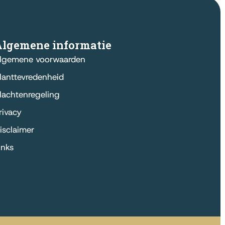
Algemene informatie
lgemene voorwaarden
lanttevredenheid
lachtenregeling
rivacy
isclaimer
inks